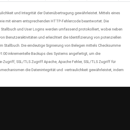
hkeit und Integrität der Datenübertragung gewährleistet. Mittels eines
sowie mit einem entsprechenden HTTP-Fehlercode beantwortet. Die
as Stallbuch und User Logins werden umfassend protokolliert, wobei neben
 Benutzeraktivitäten und erleichtert die Identifizierung von potenziellen
am Stallbuch. Die eindeutige Signierung von Belegen mittels Checksumme
01:00 inkrementelle Backups des Systems angefertigt, um die
e-Zugriff, SSL/TLS Zugriff Apache, Apache Fehler, SSL/TLS Zugriff für
mechanismen die Datenintegrität und -vertraulichkeit gewährleistet, indem