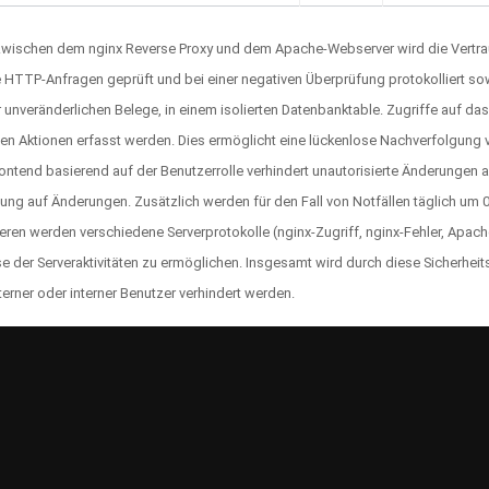
ischen dem nginx Reverse Proxy und dem Apache-Webserver wird die Vertraulic
e HTTP-Anfragen geprüft und bei einer negativen Überprüfung protokolliert 
r unveränderlichen Belege, in einem isolierten Datenbanktable. Zugriffe auf d
n Aktionen erfasst werden. Dies ermöglicht eine lückenlose Nachverfolgung von
ontend basierend auf der Benutzerrolle verhindert unautorisierte Änderungen 
fung auf Änderungen. Zusätzlich werden für den Fall von Notfällen täglich um 
teren werden verschiedene Serverprotokolle (nginx-Zugriff, nginx-Fehler, Apach
 der Serveraktivitäten zu ermöglichen. Insgesamt wird durch diese Sicherheits
rner oder interner Benutzer verhindert werden.