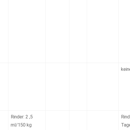
kein
Rinder: 2 ,5
Rind
ml/150 kg
Tage