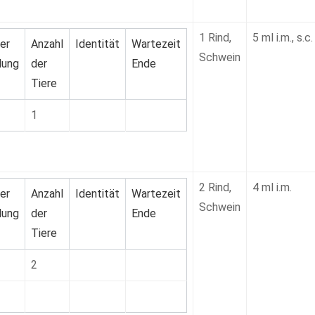
1 Rind,
5 ml i.m., s.c.
er
Anzahl
Identität
Wartezeit
Schwein
ung
der
Ende
Tiere
1
2 Rind,
4 ml i.m.
er
Anzahl
Identität
Wartezeit
Schwein
ung
der
Ende
Tiere
2