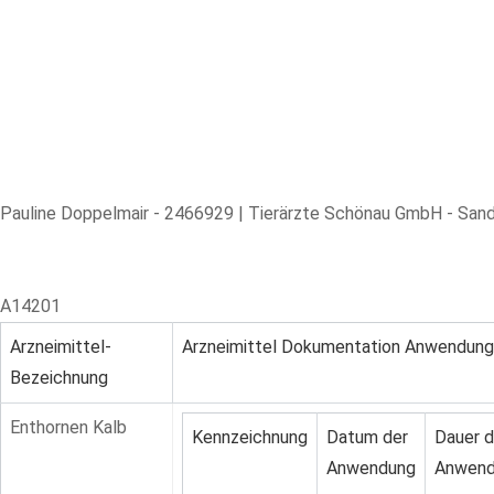
Skip
to
content
Pauline Doppelmair
-
2466929
|
Tierärzte Schönau GmbH - Sand
A14201
Arzneimittel-
Arzneimittel Dokumentation Anwendung
Bezeichnung
Enthornen Kalb
Kennzeichnung
Datum der
Dauer d
Anwendung
Anwend