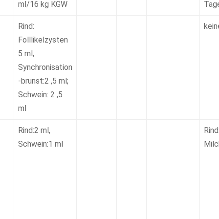
ml/16 kg KGW
Tag
Rind:
kein
Folllikelzysten
5 ml,
Synchronisation
-brunst:2 ,5 ml;
Schwein: 2 ,5
ml
Rind:2 ml,
Rind
Schwein:1 ml
Milc