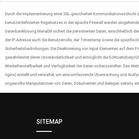
Durch die Implementierung einer SSL-gesicherten Kommunikationsschicht zw
benutzerdefinierten Regelsatzes in der Apache Firewall werden eingehend
Datenbanklösung MariaDB sichert die persistenten Daten, einschließlich de
der IP-Adresse auch die Benutzerrolle, der Timestamp sowie die spezifische
Sicherheitsbedrohungen. Die Deaktivierung von Input-Elementen auf dem Fr
gewährleistet deren Unveränderlichkeit und ermöglicht die Echtzeitüberprü
Wiederherstellbarkeit und Verfügbarkeit der Daten sicherzustellen. Des Wei
nginx) erstellt und verwaltet, um eine umfassende Überwachung und Analyse
ungewollte Manipulationen von Daten, Dokumenten und Belegen seitens exte
SITEMAP