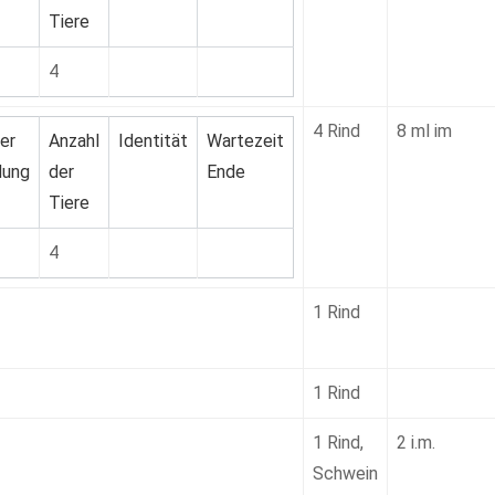
Tiere
4
4 Rind
8 ml im
er
Anzahl
Identität
Wartezeit
ung
der
Ende
Tiere
4
1 Rind
1 Rind
1 Rind,
2 i.m.
Schwein