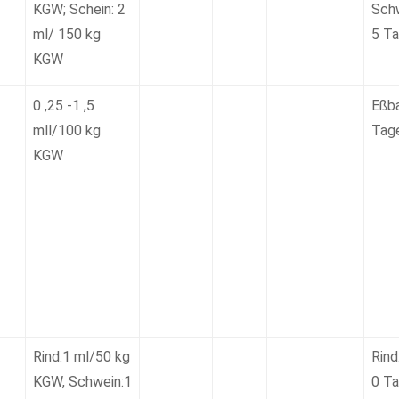
KGW; Schein: 2
Schw
ml/ 150 kg
5 T
KGW
0 ,25 -1 ,5
Eßb
mll/100 kg
Tage
KGW
Rind:1 ml/50 kg
Rind
KGW, Schwein:1
0 Ta