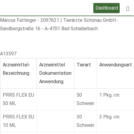
Skip
Dashboard
to
Marcus Fattinger
-
2097621
|
Tierärzte Schönau GmbH -
content
Sandbergstraße 16 - A-4701 Bad Schallerbach
A13597
Arzneimittel-
Arzneimittel
Tierart
Anwendungsart
Bezeichnung
Dokumentation
Anwendung
PRRS FLEX EU
50
1 Pkg. i.m.
50 ML
Schwein
PRRS FLEX EU
30
3 Pkg. i.m.
10 ML
Schwein