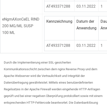
AT493371288
03.11.2022
1
eNgmAXonCeEL RIND
Kennzeichnung
Datum der
Dau
200 MG/ML SUSP
Anwendung
An
100 ML
AT493371288
03.11.2022
1
Durch die Implementierung einer SSL-gesicherten
Kommunikationsschicht zwischen dem nginx Reverse Proxy und dem
Apache-Webserver wird die Vertraulichkeit und Integrität der
Datenübertragung gewährleistet. Mittels eines benutzerdefinierten
Regelsatzes in der Apache Firewall werden eingehende HTTP-Anfragen
geprüft und bei einer negativen Überprüfung protokolliert sowie mit einem
entsprechenden HTTP-Fehlercode beantwortet. Die Datenbanklösung