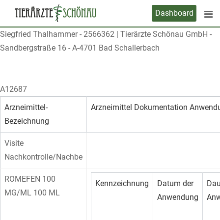
Skip
Dashboard
to
content
Siegfried Thalhammer
-
2566362
|
Tierärzte Schönau GmbH -
Sandbergstraße 16 - A-4701 Bad Schallerbach
A12687
Arzneimittel-
Arzneimittel Dokumentation Anwend
Bezeichnung
Visite
Nachkontrolle/Nachbe
ROMEFEN 100
Kennzeichnung
Datum der
Dau
MG/ML 100 ML
Anwendung
An