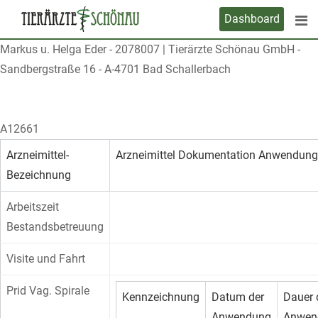
Skip
Dashboard
to
content
Markus u. Helga Eder
-
2078007
|
Tierärzte Schönau GmbH -
Sandbergstraße 16 - A-4701 Bad Schallerbach
A12661
Arzneimittel-
Arzneimittel Dokumentation Anwendung
Bezeichnung
Arbeitszeit
Bestandsbetreuung
Visite und Fahrt
Prid Vag. Spirale
Kennzeichnung
Datum der
Dauer 
Anwendung
Anwen