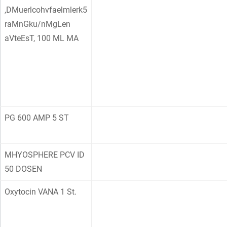
,DMuerlcohvfaelmlerk5
raMnGku/nMgLen
aVteEsT, 100 ML MA
PG 600 AMP 5 ST
MHYOSPHERE PCV ID
50 DOSEN
Oxytocin VANA 1 St.