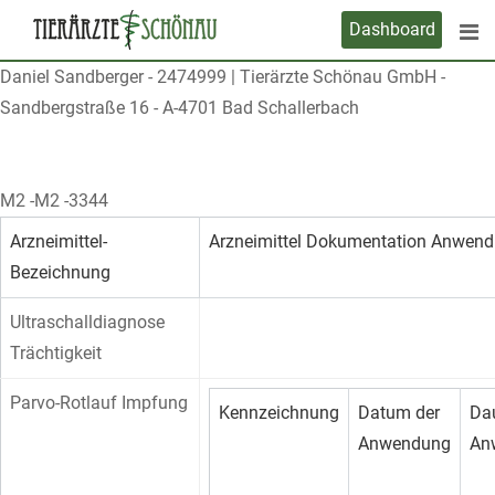
Skip
Dashboard
to
content
Daniel Sandberger
-
2474999
|
Tierärzte Schönau GmbH -
Sandbergstraße 16 - A-4701 Bad Schallerbach
M2 -M2 -3344
Arzneimittel-
Arzneimittel Dokumentation Anwen
Bezeichnung
Ultraschalldiagnose
Trächtigkeit
Parvo-Rotlauf Impfung
Kennzeichnung
Datum der
Dau
Anwendung
An