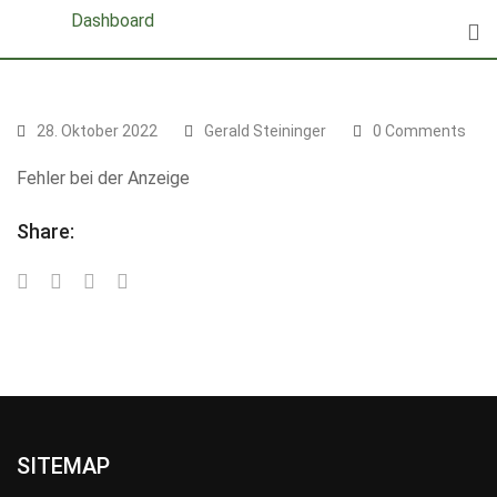
Skip
Dashboard
to
content
28. Oktober 2022
Gerald Steininger
0 Comments
Fehler bei der Anzeige
Share:
SITEMAP