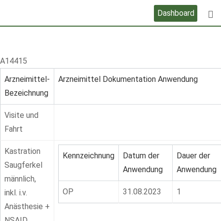
Skip
Dashboard
to
content
A14415
Arzneimittel-
Arzneimittel Dokumentation Anwendung
Bezeichnung
Visite und
Fahrt
Kastration
Kennzeichnung
Datum der
Dauer der
Saugferkel
Anwendung
Anwendung
männlich,
OP
31.08.2023
1
inkl. i.v.
Anästhesie +
NSAID