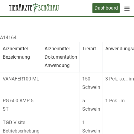
Skip
Dashboard
to
content
A14164
Arzneimittel-
Arzneimittel
Tierart
Anwendungsa
Bezeichnung
Dokumentation
Anwendung
VANAFER100 ML
150
3 Pck. s.c., im
Schwein
PG 600 AMP 5
5
1 Pck. im
ST
Schwein
TGD Visite
1
Betriebserhebung
Schwein