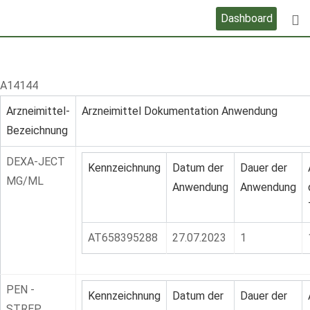
Skip
Dashboard
to
content
A14144
Arzneimittel-
Arzneimittel Dokumentation Anwendung
Bezeichnung
DEXA-JECT
Kennzeichnung
Datum der
Dauer der
MG/ML
Anwendung
Anwendung
AT658395288
27.07.2023
1
PEN -
Kennzeichnung
Datum der
Dauer der
STREP