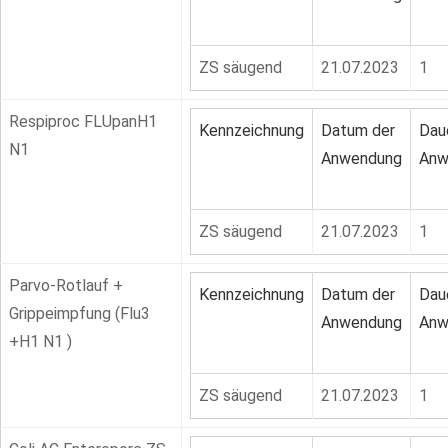
ZS säugend
21.07.2023
1
Respiproc FLUpanH1
Kennzeichnung
Datum der
Dau
N1
Anwendung
Anw
ZS säugend
21.07.2023
1
Parvo-Rotlauf +
Kennzeichnung
Datum der
Dau
Grippeimpfung (Flu3
Anwendung
Anw
+H1 N1 )
ZS säugend
21.07.2023
1