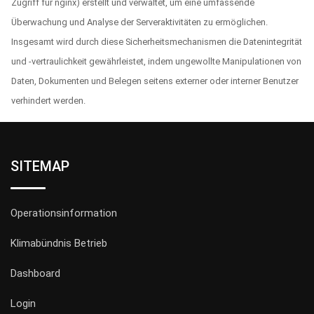
Zugriff für nginx) erstellt und verwaltet, um eine umfassende
Überwachung und Analyse der Serveraktivitäten zu ermöglichen.
Insgesamt wird durch diese Sicherheitsmechanismen die Datenintegrität
und -vertraulichkeit gewährleistet, indem ungewollte Manipulationen von
Daten, Dokumenten und Belegen seitens externer oder interner Benutzer
verhindert werden.
SITEMAP
Operationsinformation
Klimabündnis Betrieb
Dashboard
Login