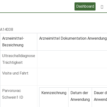
Skip
Dashboard
to
content
A14038
Arzneimittel-
Arzneimittel Dokumentation Anwendung
Bezeichnung
Ultraschalldiagnose
Trächtigkeit
Visite und Fahrt
Parvoruvac
Kennzeichnung
Datum der
Dauer d
Schwein1 ID
Anwendung
Anwend