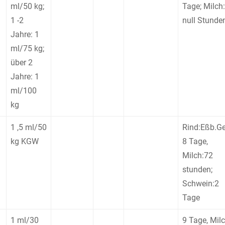
ml/50 kg;
Tage; Milch:
1 -2
null Stunde
Jahre: 1
ml/75 kg;
über 2
Jahre: 1
ml/100
kg
1 ,5 ml/50
Rind:Eßb.G
kg KGW
8 Tage,
Milch:72
stunden;
Schwein:2
Tage
1 ml/30
9 Tage, Mil