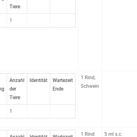
Tiere
1
1 Rind,
Anzahl
Identität
Wartezeit
Schwein
ng
der
Ende
Tiere
1
1 Rind
5 ml s.c.
Anzahl
Identität
Wartezeit