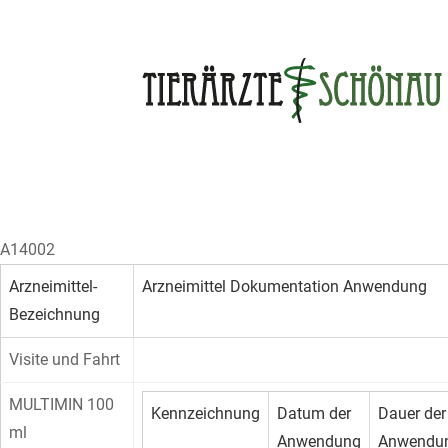
Skip
to
content
A14002
Arzneimittel-
Arzneimittel Dokumentation Anwendung
Bezeichnung
Visite und Fahrt
MULTIMIN 100
Kennzeichnung
Datum der
Dauer der
ml
Anwendung
Anwendu