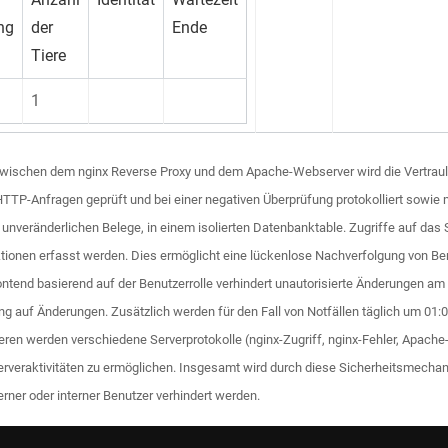
ng
der
Ende
Tiere
1
schen dem nginx Reverse Proxy und dem Apache-Webserver wird die Vertraulichk
HTTP-Anfragen geprüft und bei einer negativen Überprüfung protokolliert sowi
 unveränderlichen Belege, in einem isolierten Datenbanktable. Zugriffe auf das
ionen erfasst werden. Dies ermöglicht eine lückenlose Nachverfolgung von Benutz
ntend basierend auf der Benutzerrolle verhindert unautorisierte Änderungen a
ung auf Änderungen. Zusätzlich werden für den Fall von Notfällen täglich um 01
eren werden verschiedene Serverprotokolle (nginx-Zugriff, nginx-Fehler, Apache
veraktivitäten zu ermöglichen. Insgesamt wird durch diese Sicherheitsmechanis
ner oder interner Benutzer verhindert werden.