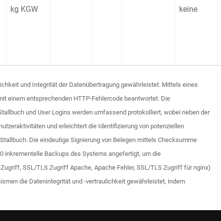
kg KGW
keine
eit und Integrität der Datenübertragung gewährleistet. Mittels eines
e mit einem entsprechenden HTTP-Fehlercode beantwortet. Die
 Stallbuch und User Logins werden umfassend protokolliert, wobei neben der
eraktivitäten und erleichtert die Identifizierung von potenziellen
m Stallbuch. Die eindeutige Signierung von Belegen mittels Checksumme
:00 inkrementelle Backups des Systems angefertigt, um die
-Zugriff, SSL/TLS Zugriff Apache, Apache Fehler, SSL/TLS Zugriff für nginx)
men die Datenintegrität und -vertraulichkeit gewährleistet, indem