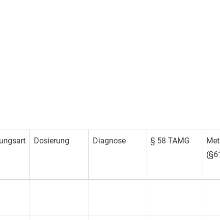
ungsart
Dosierung
Diagnose
§ 58 TAMG
Met
(§6