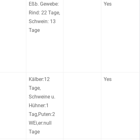
Eßb. Gewebe:
Yes
Rind: 22 Tage,
Schwein: 13
Tage
Kälber:12
Yes
Tage,
Schweine u.
Hühner:1
Tag,Puten:2
WEi,er:null
Tage