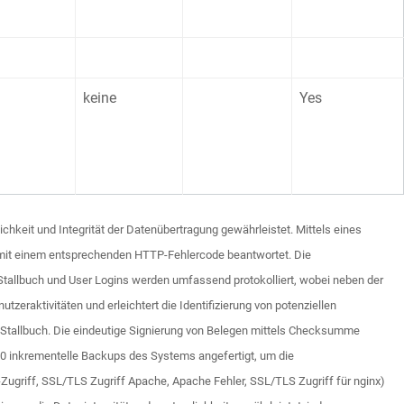
keine
Yes
eit und Integrität der Datenübertragung gewährleistet. Mittels eines
e mit einem entsprechenden HTTP-Fehlercode beantwortet. Die
 Stallbuch und User Logins werden umfassend protokolliert, wobei neben der
eraktivitäten und erleichtert die Identifizierung von potenziellen
m Stallbuch. Die eindeutige Signierung von Belegen mittels Checksumme
:00 inkrementelle Backups des Systems angefertigt, um die
-Zugriff, SSL/TLS Zugriff Apache, Apache Fehler, SSL/TLS Zugriff für nginx)