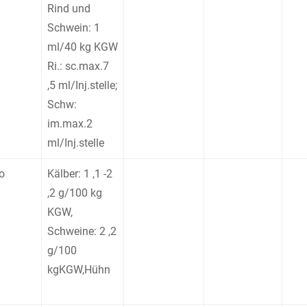
Rind und
Schwein: 1
ml/40 kg KGW
Ri.: sc.max.7
,5 ml/Inj.stelle;
Schw:
im.max.2
ml/Inj.stelle
o
Kälber: 1 ,1 -2
,2 g/100 kg
KGW,
Schweine: 2 ,2
g/100
kgKGW,Hühn