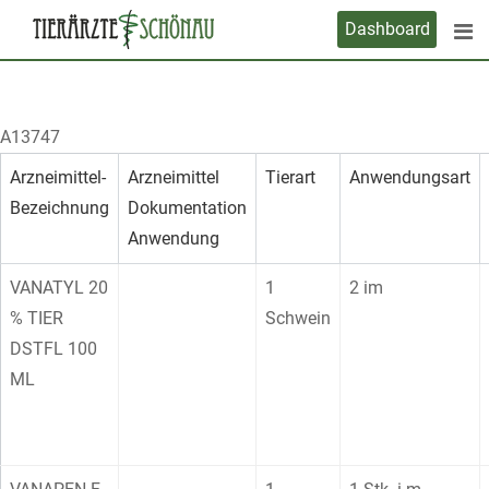
Skip
Dashboard
to
content
A13747
Arzneimittel-
Arzneimittel
Tierart
Anwendungsart
Bezeichnung
Dokumentation
Anwendung
VANATYL 20
1
2 im
% TIER
Schwein
DSTFL 100
ML