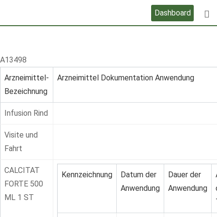
Skip
Dashboard
to
content
A13498
Arzneimittel-
Arzneimittel Dokumentation Anwendung
Bezeichnung
Infusion Rind
Visite und
Fahrt
CALCITAT
Kennzeichnung
Datum der
Dauer der
FORTE 500
Anwendung
Anwendung
ML 1 ST