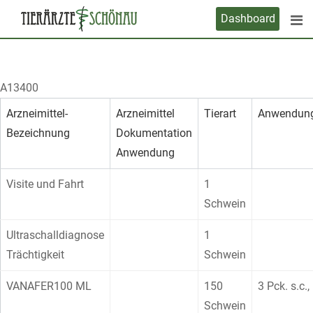
Skip
Dashboard
to
content
A13400
Arzneimittel-
Arzneimittel
Tierart
Anwendung
Bezeichnung
Dokumentation
Anwendung
Visite und Fahrt
1
Schwein
Ultraschalldiagnose
1
Trächtigkeit
Schwein
VANAFER100 ML
150
3 Pck. s.c.,
Schwein