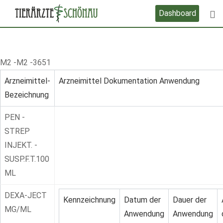
Skip
Dashboard
to
content
M2 -M2 -3651
Arzneimittel-
Arzneimittel Dokumentation Anwendung
Bezeichnung
PEN -
STREP
INJEKT. -
SUSP.F.T.100
ML
DEXA-JECT
Kennzeichnung
Datum der
Dauer der
MG/ML
Anwendung
Anwendung