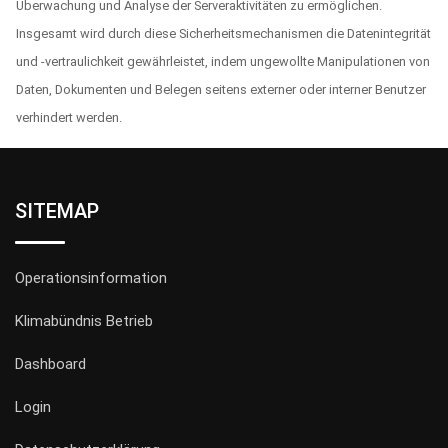
Überwachung und Analyse der Serveraktivitäten zu ermöglichen.
Insgesamt wird durch diese Sicherheitsmechanismen die Datenintegrität
und -vertraulichkeit gewährleistet, indem ungewollte Manipulationen von
Daten, Dokumenten und Belegen seitens externer oder interner Benutzer
verhindert werden.
SITEMAP
Operationsinformation
Klimabündnis Betrieb
Dashboard
Login