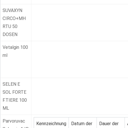
SUVAXYN
CIRCO+MH
RTU 50
DOSEN
Vetalgin 100
ml
SELEN E
SOL FORTE
F.TIERE 100
ML
Parvoruvac
Kennzeichnung
Datum der
Dauer der