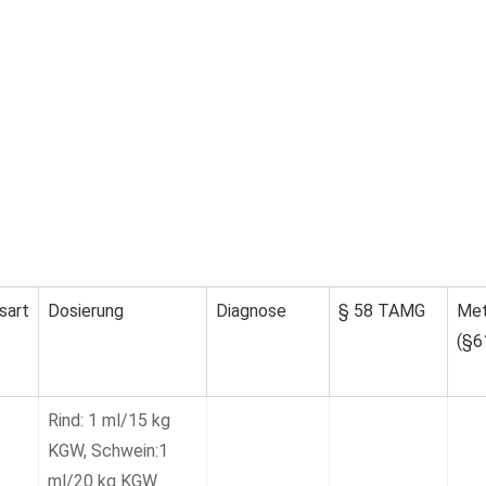
sart
Dosierung
Diagnose
§ 58 TAMG
Met
(§6
Rind: 1 ml/15 kg
KGW, Schwein:1
ml/20 kg KGW