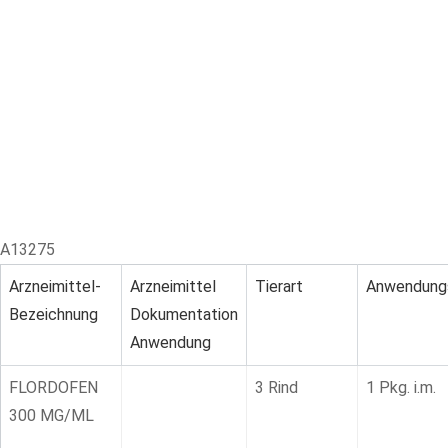
Skip
to
content
A13275
Arzneimittel-
Arzneimittel
Tierart
Anwendung
Bezeichnung
Dokumentation
Anwendung
FLORDOFEN
3 Rind
1 Pkg. i.m.
300 MG/ML