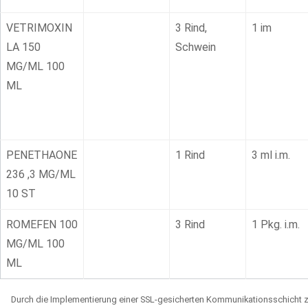
VETRIMOXIN
3 Rind,
1 im
LA 150
Schwein
MG/ML 100
ML
PENETHAONE
1 Rind
3 ml i.m.
236 ,3 MG/ML
10 ST
ROMEFEN 100
3 Rind
1 Pkg. i.m.
MG/ML 100
ML
Durch die Implementierung einer SSL-gesicherten Kommunikationsschicht zw