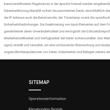
benutzerdefinierten Regelsatzes in der Apache Firewall werden eingehend
Datenbanklösung MariaDB sichert die persistenten Daten, einschließlich de
der IP-Adresse auch die Benutzerrolle, der Timestamp sowie die spezifische
Sicherheitsbedrohungen. Die Deaktivierung von Input-Elementen auf dem Fr
gewährleistet deren Unveränderlichkeit und ermöglicht die Echtzeitüberprü
Wiederherstellbarkeit und Verfügbarkeit der Daten sicherzustellen. Des Wei
nginx) erstellt und verwaltet, um eine umfassende Überwachung und Analyse
ungewollte Manipulationen von Daten, Dokumenten und Belegen seitens exte
SITEMAP
Operationsinformation
Klimabündnis Betrieb