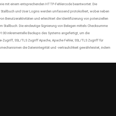
sowie mit einem entsprechenden HTTP-Fehlercode beantwortet. Die
as Stallbuch und User Logins werden umfassend protokolliert, wobei neben
 Benutzeraktivitäten und erleichtert die Identifizierung von potenziellen
am Stallbuch. Die eindeutige Signierung von Belegen mittels Checksumme
01:00 inkrementelle Backups des Systems angefertigt, um die
e-Zugriff, SSL/TLS Zugriff Apache, Apache Fehler, SSL/TLS Zugriff für
mechanismen die Datenintegrität und -vertraulichkeit gewährleistet, indem