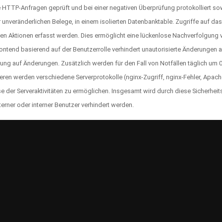
e HTTP-Anfragen geprüft und bei einer negativen Überprüfung protokolliert 
r unveränderlichen Belege, in einem isolierten Datenbanktable. Zugriffe auf d
n Aktionen erfasst werden. Dies ermöglicht eine lückenlose Nachverfolgung von
ontend basierend auf der Benutzerrolle verhindert unautorisierte Änderungen 
fung auf Änderungen. Zusätzlich werden für den Fall von Notfällen täglich um 
teren werden verschiedene Serverprotokolle (nginx-Zugriff, nginx-Fehler, Apach
 der Serveraktivitäten zu ermöglichen. Insgesamt wird durch diese Sicherheits
rner oder interner Benutzer verhindert werden.