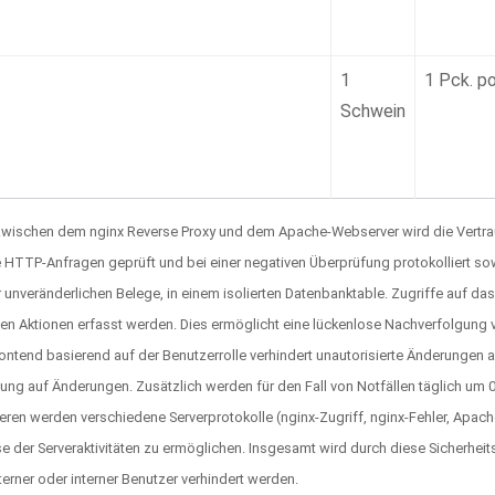
1
1 Pck. p
Schwein
ischen dem nginx Reverse Proxy und dem Apache-Webserver wird die Vertraulic
e HTTP-Anfragen geprüft und bei einer negativen Überprüfung protokolliert 
r unveränderlichen Belege, in einem isolierten Datenbanktable. Zugriffe auf d
n Aktionen erfasst werden. Dies ermöglicht eine lückenlose Nachverfolgung von
ontend basierend auf der Benutzerrolle verhindert unautorisierte Änderungen 
fung auf Änderungen. Zusätzlich werden für den Fall von Notfällen täglich um 
teren werden verschiedene Serverprotokolle (nginx-Zugriff, nginx-Fehler, Apach
 der Serveraktivitäten zu ermöglichen. Insgesamt wird durch diese Sicherheits
rner oder interner Benutzer verhindert werden.