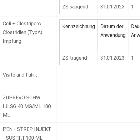
ZS säugend
31.01.2023
1
Coli + Clostriporc
Kennzeichnung
Datum der
Dau
Clostridien (TypA)
Anwendung
Anw
Impfung
ZS tragend
31.01.2023
1
Visite und Fahrt
ZUPREVO SCHW
IJLSG 40 MG/ML 100
ML
PEN - STREP INJEKT.
- SUSP.F.T.100 ML