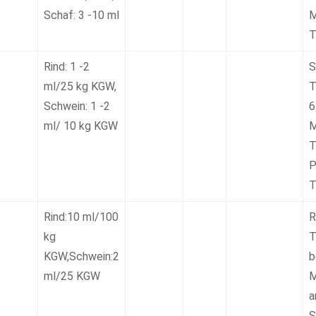
Schaf: 3 -10 ml
M
T
Rind: 1 -2
S
ml/25 kg KGW,
T
Schwein: 1 -2
6
ml/ 10 kg KGW
M
T
P
T
Rind:10 ml/100
R
kg
T
KGW,Schwein:2
b
ml/25 KGW
M
a
S