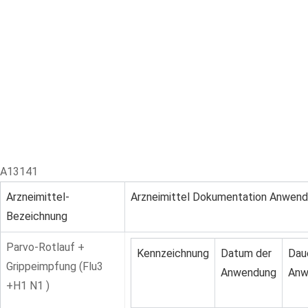
Skip
to
content
A13141
Arzneimittel-
Arzneimittel Dokumentation Anwen
Bezeichnung
Parvo-Rotlauf +
Kennzeichnung
Datum der
Dau
Grippeimpfung (Flu3
Anwendung
Anw
+H1 N1 )