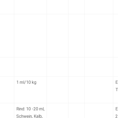
1 ml/10 kg
E
T
Rind: 10 -20 ml,
E
Schwein, Kalb,
2