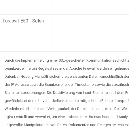
Foraovit E50 +Selen
Durch die Implementierung einer SSL-gesicherten Kommunikationsschicht zw
benutzerdefinierten Regelsatzes in der Apache Firewall werden eingehend
Datenbanklösung MariaDB sichert die persistenten Daten, einschließlich de
der IP-Adresse auch die Benutzerrolle, der Timestamp sowie die spezifische
Sicherheitsbedrohungen. Die Deaktivierung von Input-Elementen auf dem Fr
gewährleistet deren Unveränderlichkeit und ermöglicht die Echtzeitüberprü
Wiederherstellbarkeit und Verfügbarkeit der Daten sicherzustellen. Des Wei
nginx) erstellt und verwaltet, um eine umfassende Überwachung und Analyse
ungewollte Manipulationen von Daten, Dokumenten und Belegen seitens exte