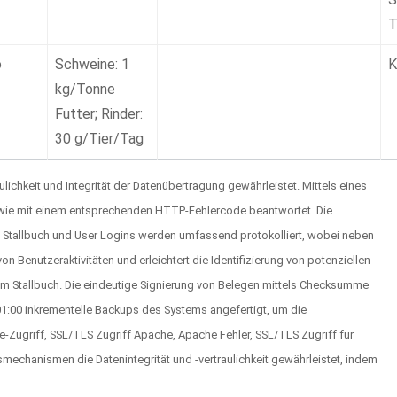
T
o
Schweine: 1
K
kg/Tonne
Futter; Rinder:
30 g/Tier/Tag
hkeit und Integrität der Datenübertragung gewährleistet. Mittels eines
sowie mit einem entsprechenden HTTP-Fehlercode beantwortet. Die
as Stallbuch und User Logins werden umfassend protokolliert, wobei neben
 Benutzeraktivitäten und erleichtert die Identifizierung von potenziellen
am Stallbuch. Die eindeutige Signierung von Belegen mittels Checksumme
01:00 inkrementelle Backups des Systems angefertigt, um die
e-Zugriff, SSL/TLS Zugriff Apache, Apache Fehler, SSL/TLS Zugriff für
mechanismen die Datenintegrität und -vertraulichkeit gewährleistet, indem