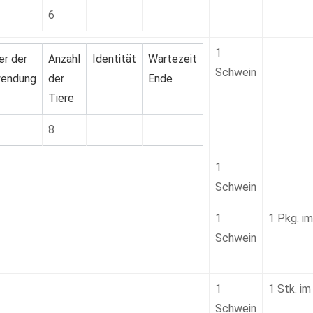
6
1
er der
Anzahl
Identität
Wartezeit
Schwein
endung
der
Ende
Tiere
8
1
Schwein
1
1 Pkg. im
Schwein
1
1 Stk. im
Schwein