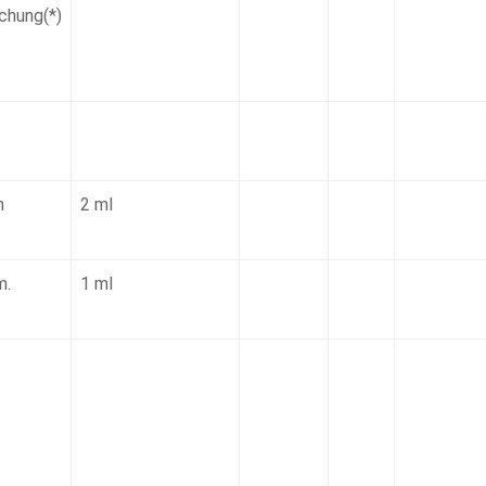
chung(*)
m
2 ml
m.
1 ml