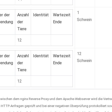
1
er der
Anzahl
Identität
Wartezeit
Schwein
endung
der
Ende
Tiere
12
12
er der
Anzahl
Identität
Wartezeit
Schwein
endung
der
Ende
Tiere
12
ischen dem nginx Reverse Proxy und dem Apache-Webserver wird die Vertraulic
e HTTP-Anfragen geprüft und bei einer negativen Überprüfung protokolliert 