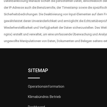
Datenbanklösung MariaDB sichert die persistenten Daten, einschließlich de
der IP-Adresse auch die Benutzerrolle, der Timestamp sowie die spezifische
Sicherheitsbedrohungen. Die Deaktivierung von Input-Elementen auf dem Fr
gewährleistet deren Unveränderlichkeit und ermöglicht die Echtzeitüberprü
Wiederherstellbarkeit und Verfügbarkeit der Daten sicherzustellen. Des Wei
nginx) erstellt und verwaltet, um eine umfassende Überwachung und Analyse
ungewollte Manipulationen von Daten, Dokumenten und Belegen seitens exte
SITEMAP
Operationsinformation
Klimabündnis Betrieb