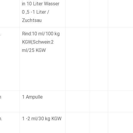
in 10 Liter Wasser
0 ,5 -1 Liter /
Zuchtsau
.
Rind:10 ml/100 kg
KGW,Schwein:2
ml/25 KGW
m
1 Ampulle
m.
1 -2 ml/30 kg KGW