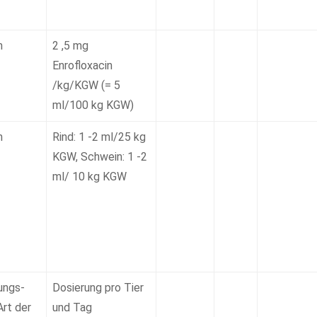
m
2 ,5 mg
Enrofloxacin
/kg/KGW (= 5
ml/100 kg KGW)
m
Rind: 1 -2 ml/25 kg
KGW, Schwein: 1 -2
ml/ 10 kg KGW
ungs-
Dosierung pro Tier
rt der
und Tag