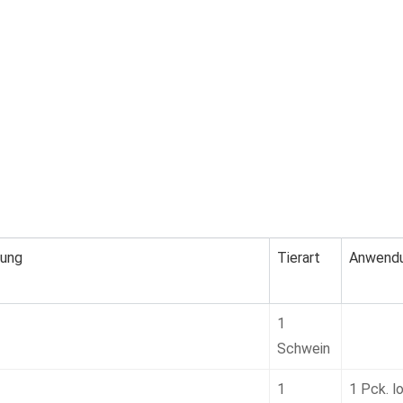
dung
Tierart
Anwendu
1
Schwein
1
1 Pck. l