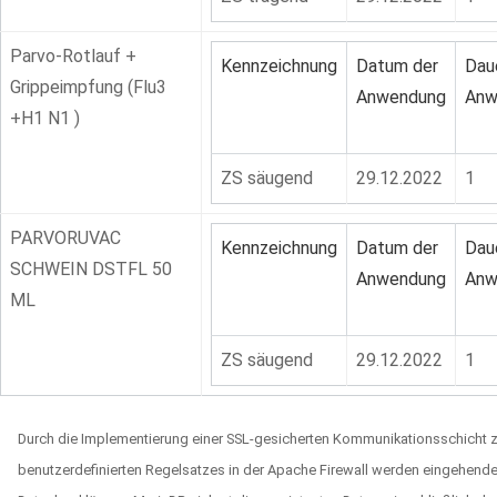
Parvo-Rotlauf +
Kennzeichnung
Datum der
Dau
Grippeimpfung (Flu3
Anwendung
Anw
+H1 N1 )
ZS säugend
29.12.2022
1
PARVORUVAC
Kennzeichnung
Datum der
Dau
SCHWEIN DSTFL 50
Anwendung
Anw
ML
ZS säugend
29.12.2022
1
Durch die Implementierung einer SSL-gesicherten Kommunikationsschicht zw
benutzerdefinierten Regelsatzes in der Apache Firewall werden eingehend