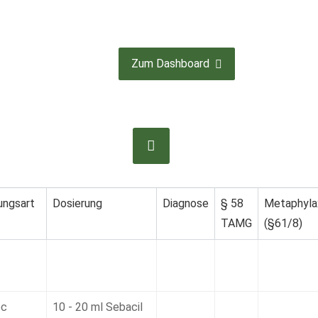
Zum Dashboard
ngsart
Dosierung
Diagnose
§ 58
Metaphyla
TAMG
(§61/8)
oc
10 - 20 ml Sebacil