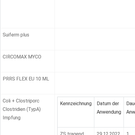
Suiferm plus
CIRCOMAX MYCO
PRRS FLEX EU 10 ML
Coli + Clostriporc
Kennzeichnung
Datum der
Dau
Clostridien (TypA)
Anwendung
Anw
Impfung
ZS tragend
29.12.2022
1