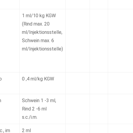
1 ml/10 kg KGW
(Rind max. 20
ml/Injektionsstelle,
Schwein max. 6
ml/Injektionsstelle)
o
0 ,4 ml/kg KGW
m
Schwein 1 -3 ml,
Rind 2 -6 ml
s.c./i.m.
c., im
2 ml