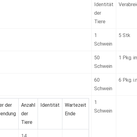
Identität
Verabrei
der
Tiere
1
5 Stk
Schwein
50
1 Pkg. i
Schwein
60
6 Pkg. i.
Schwein
1
er der
Anzahl
Identität
Wartezeit
Schwein
endung
der
Ende
Tiere
14