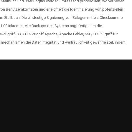
as Stallbuch und User Logins werden umfassend protokolliert, wobei neben
 Benutzeraktivitäten und erleichtert die Identifizierung von potenziellen
am Stallbuch. Die eindeutige Signierung von Belegen mittels Checksumme
01:00 inkrementelle Backups des Systems angefertigt, um die
e-Zugriff, SSL/TLS Zugriff Apache, Apache Fehler, SSL/TLS Zugriff für
mechanismen die Datenintegrität und -vertraulichkeit gewährleistet, indem