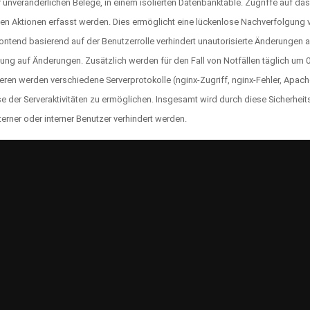
r unveränderlichen Belege, in einem isolierten Datenbanktable. Zugriffe auf d
n Aktionen erfasst werden. Dies ermöglicht eine lückenlose Nachverfolgung von
ontend basierend auf der Benutzerrolle verhindert unautorisierte Änderungen 
fung auf Änderungen. Zusätzlich werden für den Fall von Notfällen täglich um 
teren werden verschiedene Serverprotokolle (nginx-Zugriff, nginx-Fehler, Apach
 der Serveraktivitäten zu ermöglichen. Insgesamt wird durch diese Sicherheits
rner oder interner Benutzer verhindert werden.