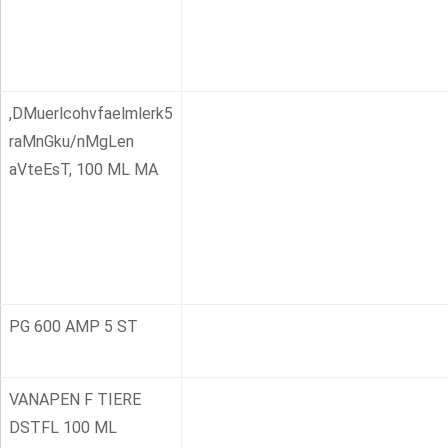
,DMuerlcohvfaelmlerk5
raMnGku/nMgLen
aVteEsT, 100 ML MA
PG 600 AMP 5 ST
VANAPEN F TIERE
DSTFL 100 ML