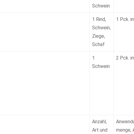
Schwein
1 Rind,
1 Pck. i
Schwein,
Ziege,
Schaf
1
2 Pck. i
Schwein
Anzahl,
Anwend
Art und
menge, A