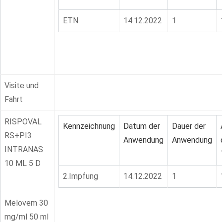
ETN
14.12.2022
1
Visite und
Fahrt
RISPOVAL
Kennzeichnung
Datum der
Dauer der
RS+PI3
Anwendung
Anwendung
INTRANAS
10 ML 5 D
2.Impfung
14.12.2022
1
Melovem 30
mg/ml 50 ml