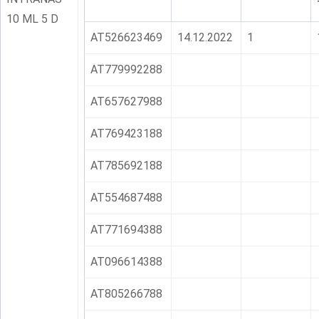
10 ML 5 D
AT526623469
14.12.2022
1
AT779992288
AT657627988
AT769423188
AT785692188
AT554687488
AT771694388
AT096614388
AT805266788