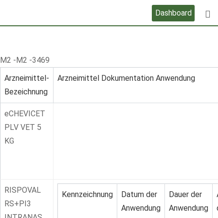
Skip
Dashboard
to
content
M2 -M2 -3469
Arzneimittel-
Arzneimittel Dokumentation Anwendung
Bezeichnung
eCHEVICET
PLV VET 5
KG
RISPOVAL
Kennzeichnung
Datum der
Dauer der
RS+PI3
Anwendung
Anwendung
INTRANAS