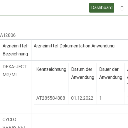
Skip
Dashboard
to
content
A12806
Arzneimittel-
Arzneimittel Dokumentation Anwendung
Bezeichnung
DEXA-JECT
Kennzeichnung
Datum der
Dauer der
MG/ML
Anwendung
Anwendung
AT285584888
01.12.2022
1
CYCLO
SPRAY VET