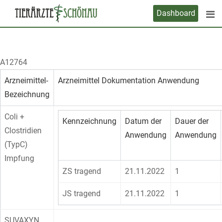
Skip
Dashboard
to
content
A12764
Arzneimittel-
Arzneimittel Dokumentation Anwendung
Bezeichnung
Coli +
Kennzeichnung
Datum der
Dauer der
Clostridien
Anwendung
Anwendung
(TypC)
Impfung
ZS tragend
21.11.2022
1
JS tragend
21.11.2022
1
SUVAXYN