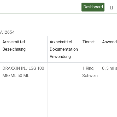
Skip
Dashboard
to
content
A12654
Arzneimittel-
Arzneimittel
Tierart
Anwend
Bezeichnung
Dokumentation
Anwendung
DRAXXIN INJ LSG 100
1 Rind,
0 ,5 ml 
MG/ML 50 ML
Schwein