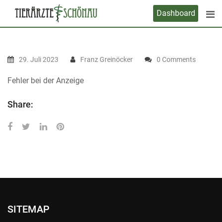
Skip
Dashboard
to
content
29. Juli 2023
Franz Greinöcker
0 Comments
Fehler bei der Anzeige
Share:
SITEMAP