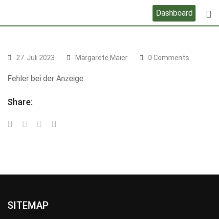
Skip
Dashboard
to
content
27. Juli 2023
Margarete Maier
0 Comments
Fehler bei der Anzeige
Share:
SITEMAP