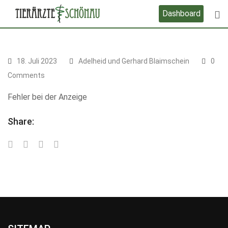
Skip
Dashboard
to
content
18. Juli 2023
Adelheid und Gerhard Blaimschein
0
Comments
Fehler bei der Anzeige
Share: