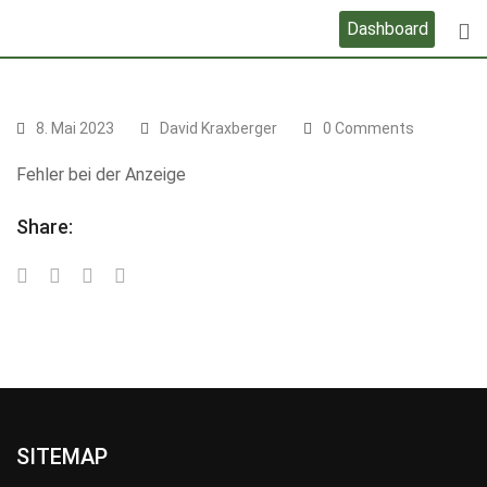
Skip
Dashboard
to
content
8. Mai 2023
David Kraxberger
0 Comments
Fehler bei der Anzeige
Share:
SITEMAP