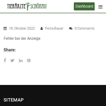
Skip
Dashboard
to
content
18. Oktober 2022
Petra Bauer
0 Comments
Fehler bei der Anzeige
Share:
SITEMAP