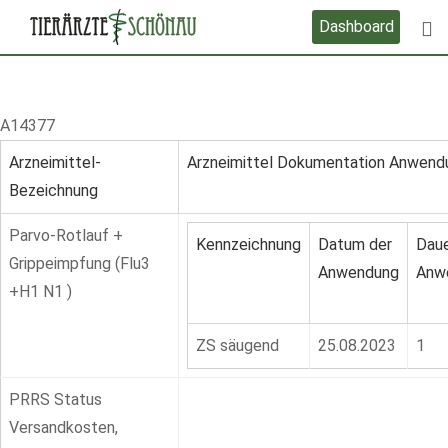
Skip
Dashboard
to
content
A14377
Arzneimittel-
Arzneimittel Dokumentation Anwend
Bezeichnung
Parvo-Rotlauf +
Kennzeichnung
Datum der
Daue
Grippeimpfung (Flu3
Anwendung
Anw
+H1 N1 )
ZS säugend
25.08.2023
1
PRRS Status
Versandkosten,