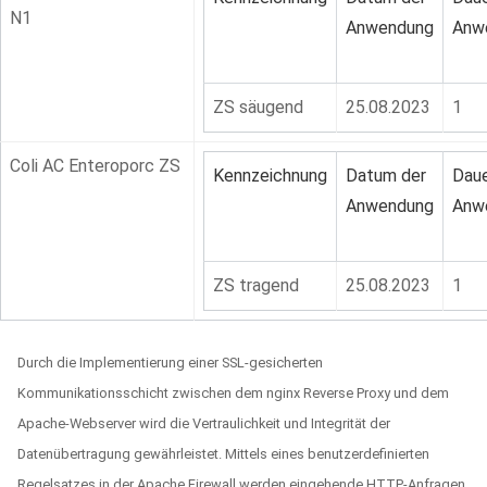
N1
Anwendung
Anw
ZS säugend
25.08.2023
1
Coli AC Enteroporc ZS
Kennzeichnung
Datum der
Daue
Anwendung
Anw
ZS tragend
25.08.2023
1
Durch die Implementierung einer SSL-gesicherten
Kommunikationsschicht zwischen dem nginx Reverse Proxy und dem
Apache-Webserver wird die Vertraulichkeit und Integrität der
Datenübertragung gewährleistet. Mittels eines benutzerdefinierten
Regelsatzes in der Apache Firewall werden eingehende HTTP-Anfragen