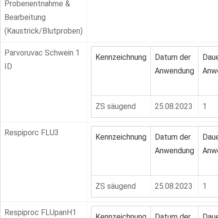
Probenentnahme &
Bearbeitung
(Kaustrick/Blutproben)
Parvoruvac Schwein 1
Kennzeichnung
Datum der
Daue
ID
Anwendung
Anw
ZS säugend
25.08.2023
1
Respiporc FLU3
Kennzeichnung
Datum der
Daue
Anwendung
Anw
ZS säugend
25.08.2023
1
Respiproc FLUpanH1
Kennzeichnung
Datum der
Daue