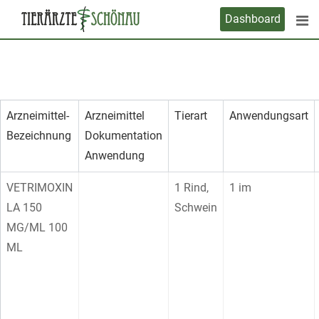
Skip
Dashboard
to
content
Arzneimittel-
Arzneimittel
Tierart
Anwendungsart
Bezeichnung
Dokumentation
Anwendung
VETRIMOXIN
1 Rind,
1 im
LA 150
Schwein
MG/ML 100
ML