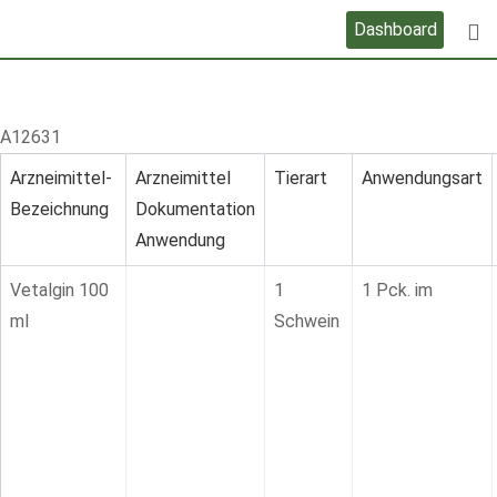
Skip
Dashboard
to
content
A12631
Arzneimittel-
Arzneimittel
Tierart
Anwendungsart
Bezeichnung
Dokumentation
Anwendung
Vetalgin 100
1
1 Pck. im
ml
Schwein