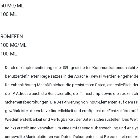
50 MG/ML
100 ML
ROMEFEN
100 MG/ML
100 ML
Durch die Implementierung einer SSL-gesicherten Kommunikationsschicht zw
benutzerdefinierten Regelsatzes in der Apache Firewall werden eingehend
Datenbanklösung MariaDB sichert die persistenten Daten, einschließlich de
der IP-Adresse auch die Benutzerrolle, der Timestamp sowie die spezifische
Sicherheitsbedrohungen. Die Deaktivierung von Input-Elementen auf dem Fr
gewährleistet deren Unveränderlichkeit und ermöglicht die Echtzeitüberprü
Wiederherstellbarkeit und Verfügbarkeit der Daten sicherzustellen. Des Wei
nginx) erstellt und verwaltet, um eine umfassende Überwachung und Analyse
ungewollte Manipulationen von Daten, Dokumenten und Belegen seitens exte