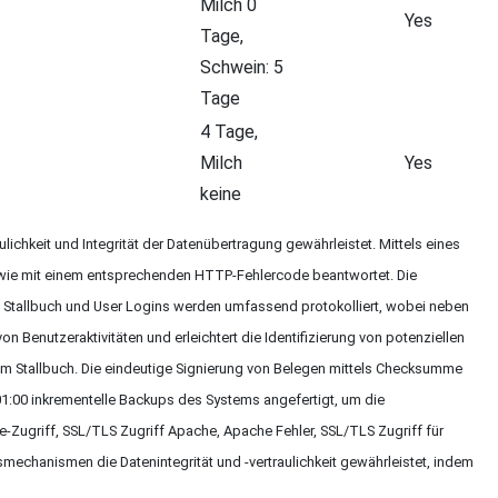
Milch 0
Yes
Tage,
Schwein: 5
Tage
4 Tage,
Milch
Yes
keine
hkeit und Integrität der Datenübertragung gewährleistet. Mittels eines
sowie mit einem entsprechenden HTTP-Fehlercode beantwortet. Die
as Stallbuch und User Logins werden umfassend protokolliert, wobei neben
 Benutzeraktivitäten und erleichtert die Identifizierung von potenziellen
am Stallbuch. Die eindeutige Signierung von Belegen mittels Checksumme
01:00 inkrementelle Backups des Systems angefertigt, um die
e-Zugriff, SSL/TLS Zugriff Apache, Apache Fehler, SSL/TLS Zugriff für
mechanismen die Datenintegrität und -vertraulichkeit gewährleistet, indem