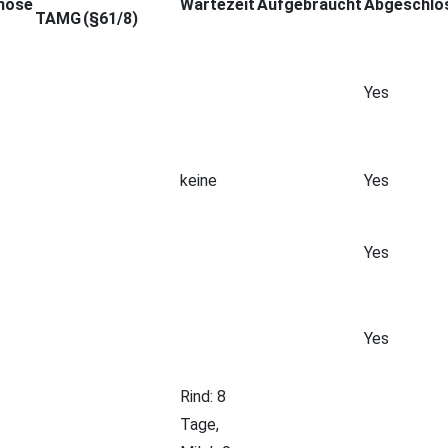
nose
Wartezeit
Aufgebraucht
Abgeschlo
TAMG
(§61/8)
Yes
keine
Yes
Yes
Yes
Rind: 8
Tage,