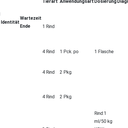
Tierart
Anwendungsart
Dosierung
Diag
l
Wartezeit
Identität
Ende
1 Rind
4 Rind
1 Pck. po
1 Flasche
4 Rind
2 Pkg.
4 Rind
2 Pkg.
Rind:1
ml/50 kg