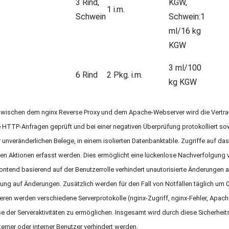
3 Rind,
KGW,
1 i.m.
Schwein
Schwein:1
ml/16 kg
KGW
3 ml/100
6 Rind
2 Pkg. i.m.
kg KGW
ischen dem nginx Reverse Proxy und dem Apache-Webserver wird die Vertraulic
e HTTP-Anfragen geprüft und bei einer negativen Überprüfung protokolliert 
r unveränderlichen Belege, in einem isolierten Datenbanktable. Zugriffe auf d
n Aktionen erfasst werden. Dies ermöglicht eine lückenlose Nachverfolgung von
ontend basierend auf der Benutzerrolle verhindert unautorisierte Änderungen 
fung auf Änderungen. Zusätzlich werden für den Fall von Notfällen täglich um 
teren werden verschiedene Serverprotokolle (nginx-Zugriff, nginx-Fehler, Apach
 der Serveraktivitäten zu ermöglichen. Insgesamt wird durch diese Sicherheits
rner oder interner Benutzer verhindert werden.