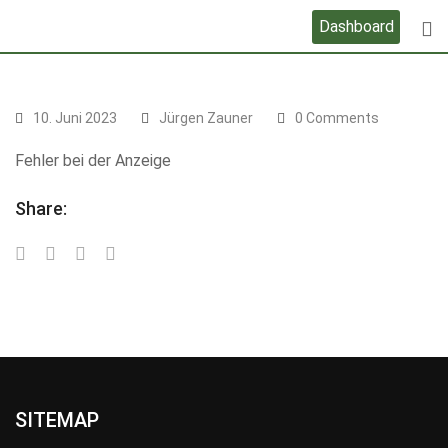
Skip
Dashboard
to
content
10. Juni 2023
Jürgen Zauner
0 Comments
Fehler bei der Anzeige
Share:
SITEMAP